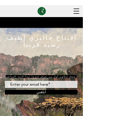
افتتاح جاليري لطيف
رشيد قريباً
سجل لتكون أول من يعرف عندما نبدأ البث المباشر.
ابلغني