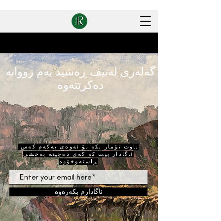
گەلەری لەتیف ڕەشید بەم زووانە
دەکرێتەوە
ناوت تۆمار بکە بۆ ئەوەی یەکەم کەس
ئاگادار بیت کە کەی دەچینە پەخشی
ڕاستەوخۆوە
ئاگادارم بکەرەوە